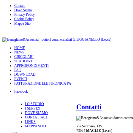
Contatti
Dove Siamo
Privacy Policy
Cookie Policy
Mappa Sito
HOME
NEWS
CIRCOLARI
SCADENZE
APPROFONDIMENTI
FAQ
DOWNLOAD
EVENTI
FATTURAZIONE ELETTRONICA PA
Facebook
LO STUDIO
Contatti
I SERVIZI
DOVE SIAMO
CONTATTACI
LINKS
MAPPA SITO
Via Scorrano, 135
73024
MAGLIE
(Lecce)